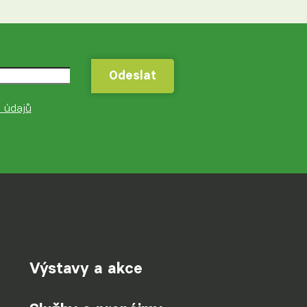
Odeslat
Odeslat
 údajů
Výstavy a akce