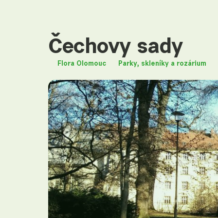
Čechovy sady
Flora Olomouc
Parky, skleníky a rozárium