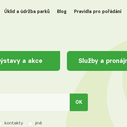
Úklid a údržba parků
Blog
Pravidla pro pořádání
ýstavy a akce
Služby a proná
OK
kontakty
jiné