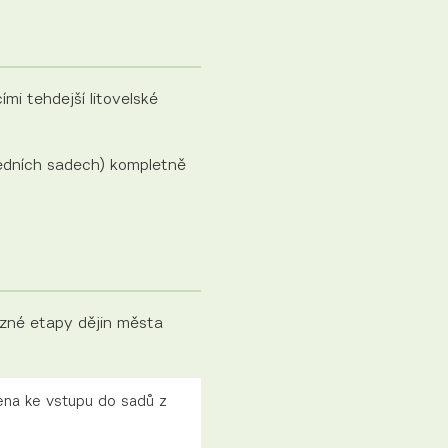
mi tehdejší litovelské
sedních sadech) kompletně
ůzné etapy dějin města
ena ke vstupu do sadů z