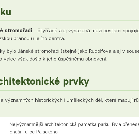
rku
é stromořadí
– čtyřřadá alej vysazená mezi cestami spojující
skou branou u jejího centra.
y bylo Jánské stromořadí (stejně jako Rudolfova alej v sou
o válce však došlo k jeho úspěšnému obnovení.
chitektonické prvky
da významných historických i uměleckých děl, které mapují r
Nejvýznamnější architektonická památka parku. Byla přenes
dnešní ulice Palackého.