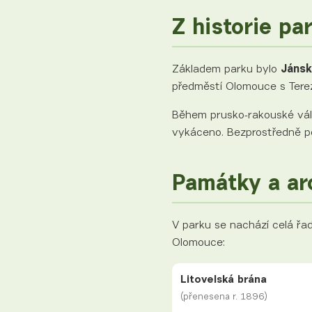
Z historie pa
Základem parku bylo
Jánsk
předměstí Olomouce s Terez
Během prusko-rakouské válk
vykáceno. Bezprostředně p
Památky a ar
V parku se nachází celá řa
Olomouce:
Litovelská brána
(přenesena r. 1896)