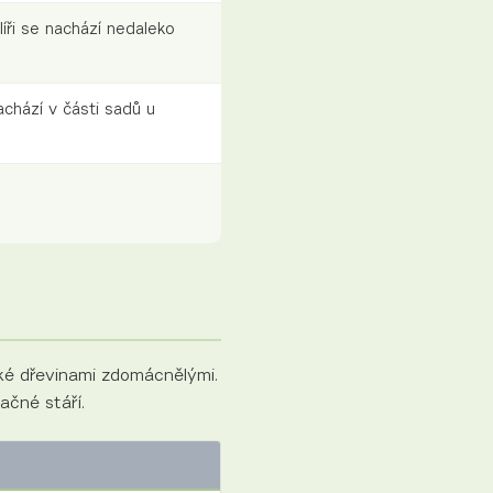
ři se nachází nedaleko
hází v části sadů u
ké dřevinami zdomácnělými.
čné stáří.