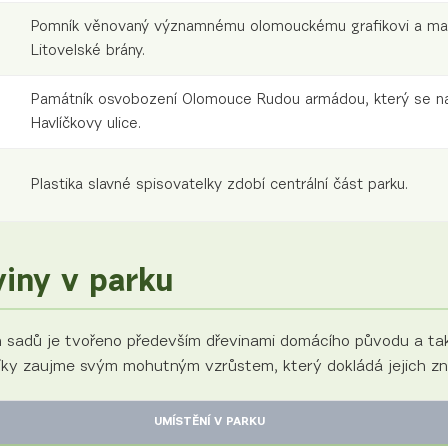
Pomník věnovaný významnému olomouckému grafikovi a malí
Litovelské brány.
Památník osvobození Olomouce Rudou armádou, který se nac
Havlíčkovy ulice.
Plastika slavné spisovatelky zdobí centrální část parku.
viny v parku
sadů je tvořeno především dřevinami domácího původu a ta
ky zaujme svým mohutným vzrůstem, který dokládá jejich zna
UMÍSTĚNÍ V PARKU