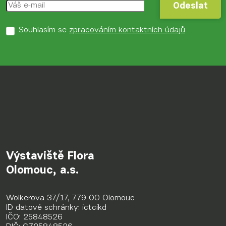
Odeslat
Odeslat
Souhlasím se
zpracováním kontaktních údajů
Výstaviště Flora
Olomouc, a.s.
Wolkerova 37/17, 779 00 Olomouc
ID datové schránky: ictcikd
IČO: 25848526